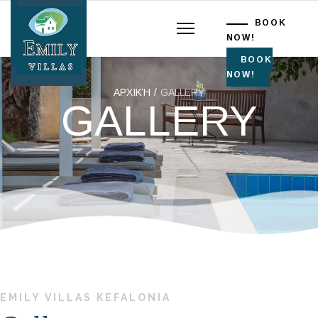
BOOK
NOW!
BOOK
NOW!
ΑΡΧΙΚΉ
GALLERY
GALLERY
EMILY VILLAS KEFALONIA